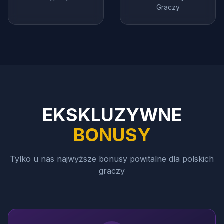
Graczy
EKSKLUZYWNE
BONUSY
Tylko u nas najwyższe bonusy powitalne dla polskich
graczy