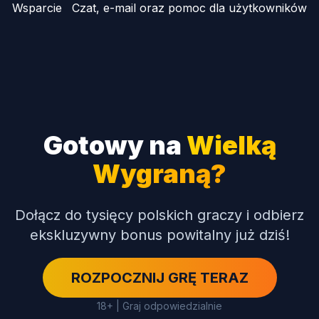
Wsparcie
Czat, e-mail oraz pomoc dla użytkowników
Gotowy na
Wielką
Wygraną?
Dołącz do tysięcy polskich graczy i odbierz
ekskluzywny bonus powitalny już dziś!
ROZPOCZNIJ GRĘ TERAZ
18+ | Graj odpowiedzialnie