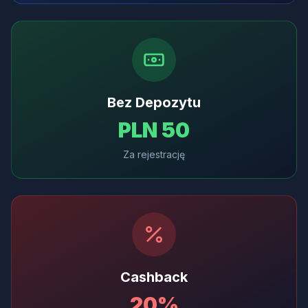
Bez Depozytu
PLN 50
Za rejestrację
Cashback
20%