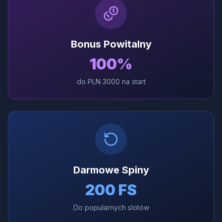
Bonus Powitalny
100%
do PLN 3000 na start
Darmowe Spiny
200 FS
Do popularnych slotów